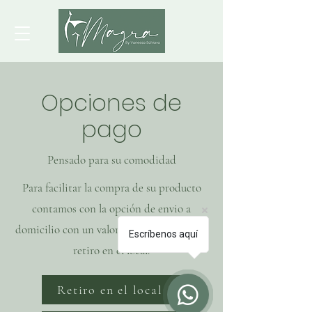
Opciones de
pago
Pensado para su comodidad
Para facilitar la compra de su producto
contamos con la opción de envio a
domicilio con un valor extra y el valor con
Escríbenos aquí
retiro en el local.
Retiro en el local